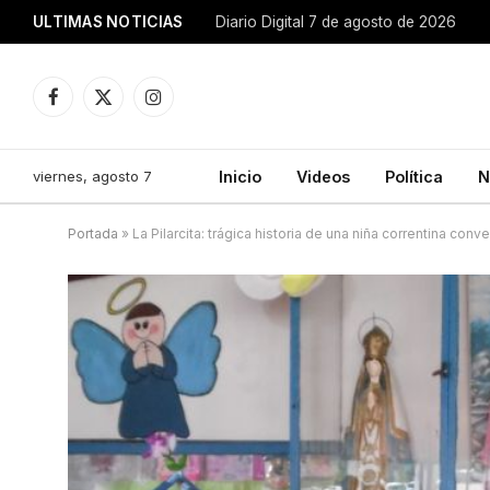
ULTIMAS NOTICIAS
Diario Digital 7 de agosto de 2026
Facebook
X
Instagram
(Twitter)
viernes, agosto 7
Inicio
Videos
Política
N
Portada
»
La Pilarcita: trágica historia de una niña correntina conv