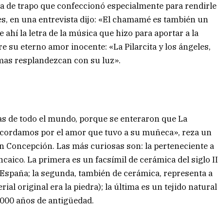
ca de trapo que confeccionó especialmente para rendirle
es, en una entrevista dijo: «El chamamé es también un
 ahí la letra de la música que hizo para aportar a la
 su eterno amor inocente: «La Pilarcita y los ángeles,
lmas resplandezcan con su luz».
s de todo el mundo, porque se enteraron que La
 recordamos por el amor que tuvo a su muñeca», reza un
 en Concepción. Las más curiosas son: la perteneciente a
incaico. La primera es un facsímil de cerámica del siglo I
 España; la segunda, también de cerámica, representa a
ial original era la piedra); la última es un tejido natural
000 años de antigüedad.