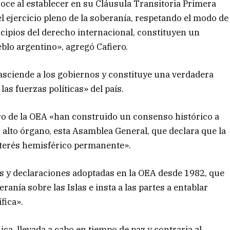
oce al establecer en su Cláusula Transitoria Primera
el ejercicio pleno de la soberanía, respetando el modo de
ncipios del derecho internacional, constituyen un
blo argentino», agregó Cafiero.
asciende a los gobiernos y constituye una verdadera
las fuerzas políticas» del país.
ro de la OEA «han construido un consenso histórico a
lto órgano, esta Asamblea General, que declara que la
nterés hemisférico permanente».
s y declaraciones adoptadas en la OEA desde 1982, que
ranía sobre las Islas e insta a las partes a entablar
fica».
ca, llevada a cabo en tiempo de paz y contraria al