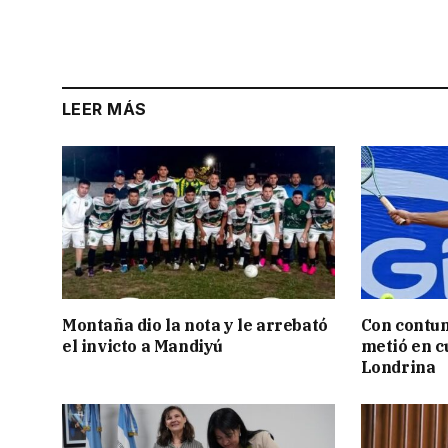
LEER MÁS
Montaña dio la nota y le arrebató
Con contun
el invicto a Mandiyú
metió en c
Londrina