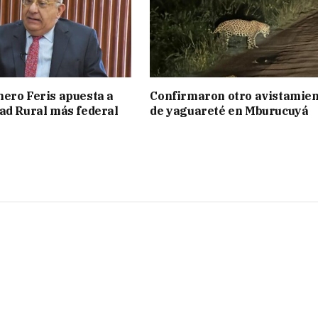
ero Feris apuesta a
Confirmaron otro avistamie
ad Rural más federal
de yaguareté en Mburucuyá