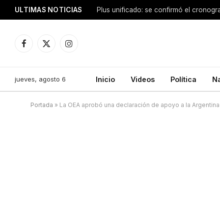
ULTIMAS NOTICIAS
Facebook
X
Instagram
(Twitter)
jueves, agosto 6
Inicio
Videos
Política
N
Portada
»
La OEA aprobó una declaración de apoyo a la Argentina