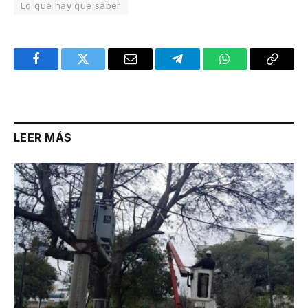
Lo que hay que saber
Facebook
Twitter
Email
Telegram
WhatsApp
Copy
Link
LEER MÁS