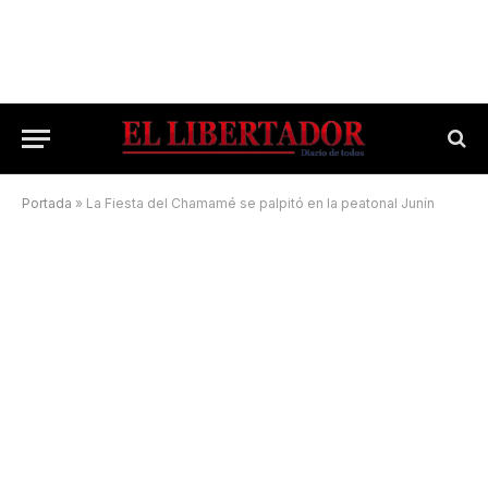
Portada
»
La Fiesta del Chamamé se palpitó en la peatonal Junín