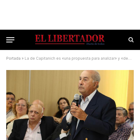
Portada
»
La de Capitanich es «una propuesta para analizar» y «debatir respetuosamente»