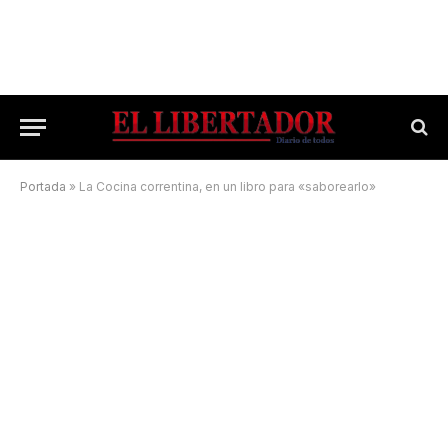
Portada
»
La Cocina correntina, en un libro para «saborearlo»