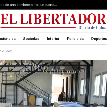
Un ciclista se incrustó dentro de la cabina de una camioneta tras un fuerte choque
acionales
Sociedad
Interior
Policiales
Deportes
a ciudad