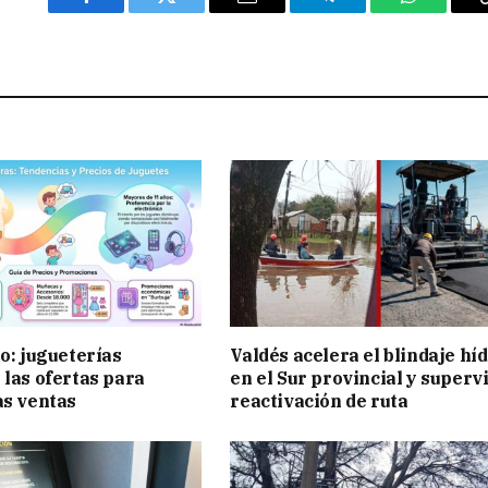
Facebook
Twitter
Email
Telegram
WhatsAp
ño: jugueterías
Valdés acelera el blindaje hí
 las ofertas para
en el Sur provincial y superv
as ventas
reactivación de ruta