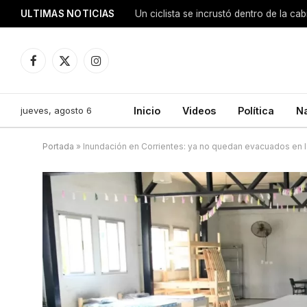
ULTIMAS NOTICIAS
Facebook
X
Instagram
(Twitter)
jueves, agosto 6
Inicio
Videos
Política
N
Portada
»
Inundación en Corrientes: ya no quedan evacuados en l