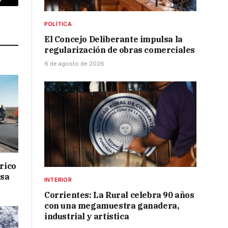
p
Copy
Link
POLÍTICA
El Concejo Deliberante impulsa la
regularización de obras comerciales
6 de agosto de 2026
drico
isa
INTERIOR
Corrientes: La Rural celebra 90 años
con una megamuestra ganadera,
industrial y artística