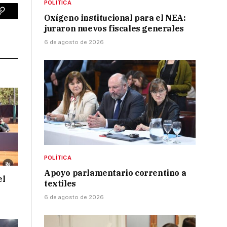
POLÍTICA
Oxígeno institucional para el NEA:
p
Copy
juraron nuevos fiscales generales
Link
6 de agosto de 2026
POLÍTICA
Apoyo parlamentario correntino a
el
textiles
6 de agosto de 2026