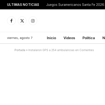
ULTIMAS NOTICIAS
Juegos Suramericanos Santa Fe 2026: 
Facebook
X
Instagram
(Twitter)
viernes, agosto 7
Inicio
Videos
Política
N
Portada
»
Instalaron GPS a 254 ambulancias en Corrientes