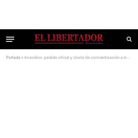
Portada
»
Incendios: pedido oficial y charla de concientización a industriales