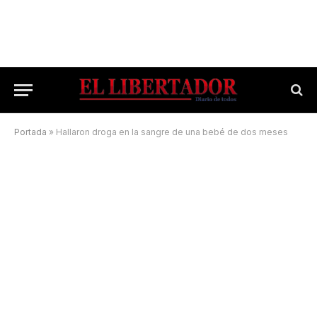
Portada
»
Hallaron droga en la sangre de una bebé de dos meses