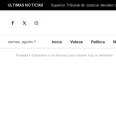
ULTIMAS NOTICIAS
Facebook
X
Instagram
(Twitter)
viernes, agosto 7
Inicio
Videos
Política
N
Portada
»
Golpearon a un delivery para robarle: hay un detenido