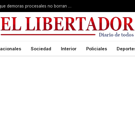
Superior Tribunal de Justicia: deciden que demoras procesales no borran delitos graves
acionales
Sociedad
Interior
Policiales
Deporte