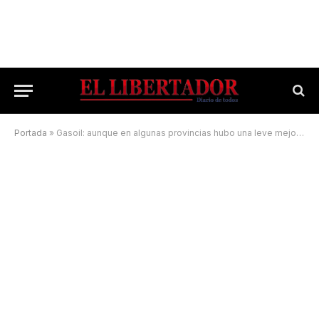
Portada
»
Gasoil: aunque en algunas provincias hubo una leve mejoría, Corrientes sigue «en rojo»