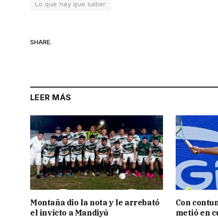
Lo que hay que saber
SHARE.
LEER MÁS
Montaña dio la nota y le arrebató
Con contun
el invicto a Mandiyú
metió en c