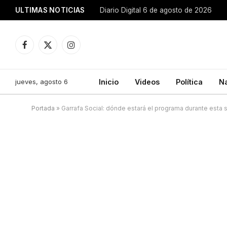
ULTIMAS NOTICIAS
Diario Digital 6 de agosto de 2026
Facebook
X
Instagram
(Twitter)
jueves, agosto 6
Inicio
Videos
Política
N
Portada
»
Garrafa Social: dónde estará el programa durante esta