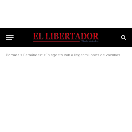
Portada
»
Fernández: «En agosto van a llegar millones de vacunas que permitirán ir recuperando actividades»