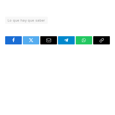
Lo que hay que saber
Facebook
Twitter
Email
Telegram
WhatsApp
Copy
Link