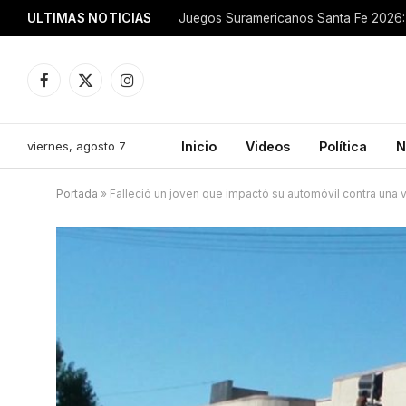
ULTIMAS NOTICIAS
Juegos Suramericanos Santa Fe 2026: 
Facebook
X
Instagram
(Twitter)
viernes, agosto 7
Inicio
Videos
Política
N
Portada
»
Falleció un joven que impactó su automóvil contra una 