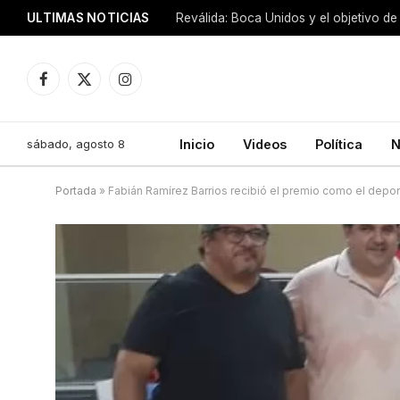
ULTIMAS NOTICIAS
Reválida: Boca Unidos y el objetivo de
Facebook
X
Instagram
(Twitter)
sábado, agosto 8
Inicio
Videos
Política
N
Portada
»
Fabián Ramírez Barrios recibió el premio como el depor