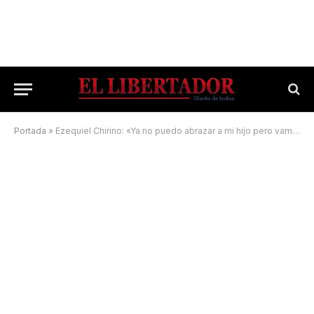
Portada
»
Ezequiel Chirino: «Ya no puedo abrazar a mi hijo pero vamos a seguir luchando hasta que tengan castigo»