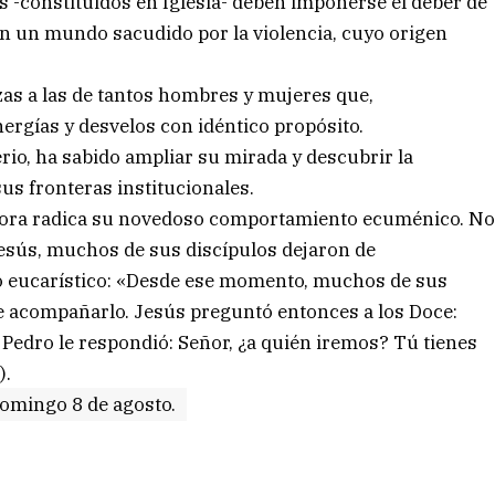
s -constituidos en Iglesia- deben imponerse el deber de
, en un mundo sacudido por la violencia, cuyo origen
zas a las de tantos hombres y mujeres que,
rgías y desvelos con idéntico propósito.
erio, ha sabido ampliar su mirada y descubrir la
sus fronteras institucionales.
dora radica su novedoso comportamiento ecuménico. N
Jesús, muchos de sus discípulos dejaron de
o eucarístico: «Desde ese momento, muchos de sus
 de acompañarlo. Jesús preguntó entonces a los Doce:
Pedro le respondió: Señor, ¿a quién iremos? Tú tienes
).
domingo 8 de agosto.