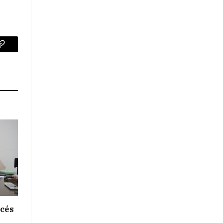
p
Copy
Link
ncés