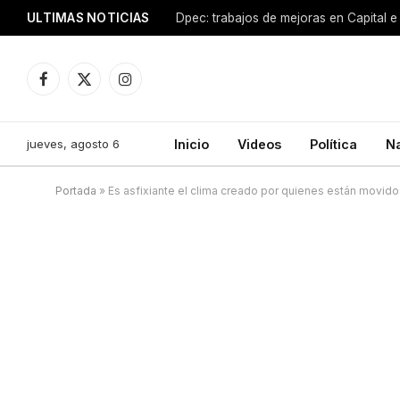
ULTIMAS NOTICIAS
Dpec: trabajos de mejoras en Capital e 
Facebook
X
Instagram
(Twitter)
jueves, agosto 6
Inicio
Videos
Política
N
Portada
»
Es asfixiante el clima creado por quienes están movidos