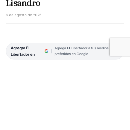
Lisandro
6 de agosto de 2025
Agregar El
Agrega El Libertador a tus medios
preferidos en Google
Libertador en
El presidente de la Nación, Javier Milei, expresó un
contundente y explícito respaldo al candidato a
gobernador de Corrientes por La Libertad Avanza,