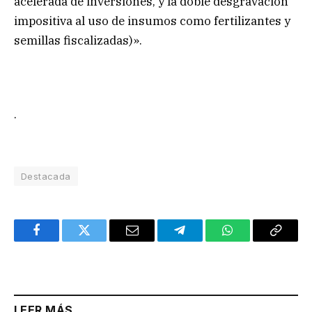
acelerada de inversiones, y la doble desgravación
impositiva al uso de insumos como fertilizantes y
semillas fiscalizadas)».
.
Destacada
Facebook
Twitter
Email
Telegram
WhatsApp
Copy
Link
LEER MÁS