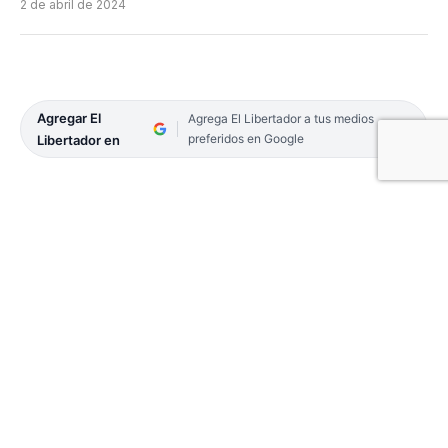
2 de abril de 2024
Agregar El
Agrega El Libertador a tus medios
preferidos en Google
Libertador en
El senador nacional por Chaco, Víctor
Zimmermann, entrevistado por EL LIBERTADOR,
insistió en el deber, dentro del Parlamento
nacional, de modificar la ley que determina el