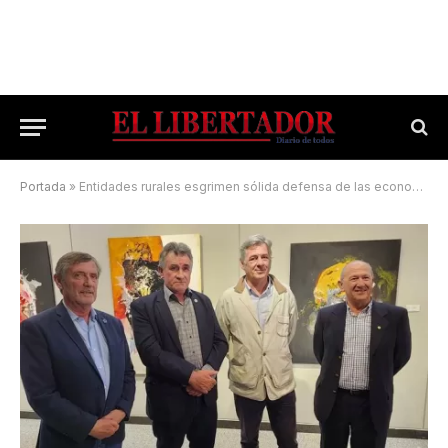
Portada
»
Entidades rurales esgrimen sólida defensa de las economías regionales