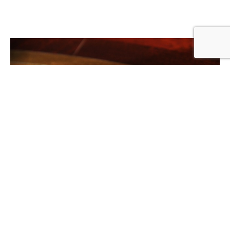
En los últimos años, las apuestas en línea han
experimentado un notable crecimiento en
Argentina. Plataformas como Jugabet han surgido