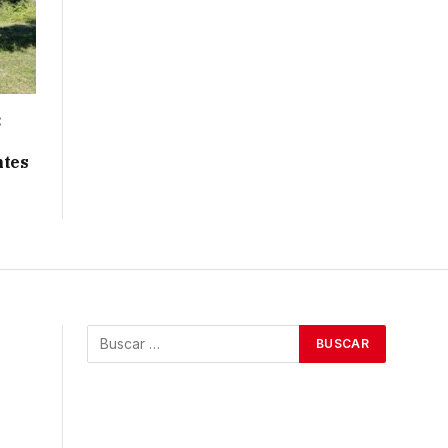
:
ntes