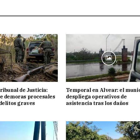
ribunal de Justicia:
Temporal en Alvear: el muni
ue demoras procesales
despliega operativos de
delitos graves
asistencia tras los daños