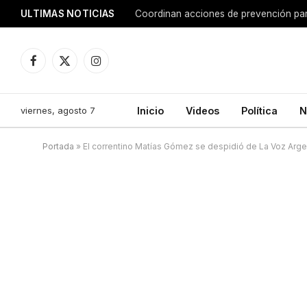
ULTIMAS NOTICIAS
Coordinan acciones de prevención para
Facebook
X
Instagram
(Twitter)
viernes, agosto 7
Inicio
Videos
Política
N
Portada
»
El correntino Matías Gómez se despidió de La Voz Arge