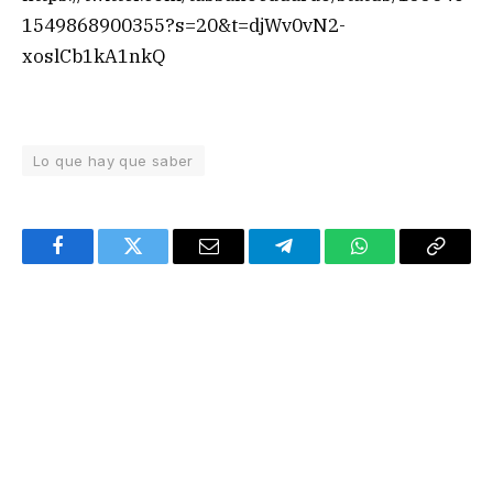
1549868900355?s=20&t=djWv0vN2-
xoslCb1kA1nkQ
Lo que hay que saber
Facebook
Twitter
Email
Telegram
WhatsApp
Copy
Link