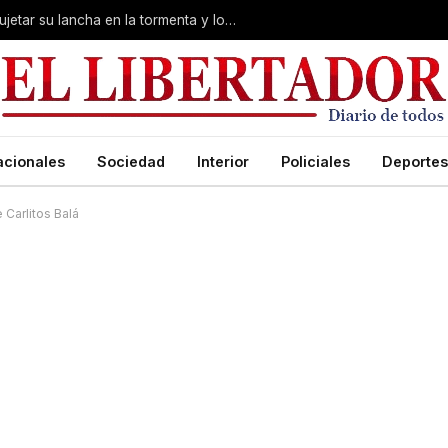
Desesperación en Corrientes: intentó sujetar su lancha en la tormenta y lo arrastró el río
acionales
Sociedad
Interior
Policiales
Deportes
e Carlitos Balá