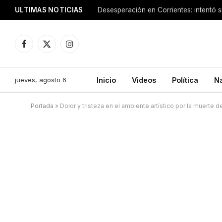
ULTIMAS NOTICIAS
Facebook
X
Instagram
(Twitter)
jueves, agosto 6
Inicio
Videos
Política
N
Portada
»
Dolor y tristeza en el ambiente artístico por la muerte d