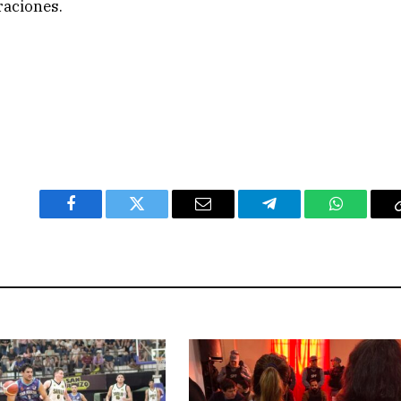
raciones.
Facebook
Twitter
Email
Telegram
WhatsAp