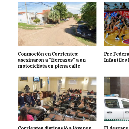
Conmoción en Corrientes:
Pre Federa
asesinaron a “fierrazos” a un
Infantiles
motociclista en plena calle
Corrientes distinguió a jóvenes
El descarg