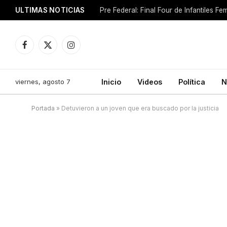
ULTIMAS NOTICIAS
Pre Federal: Final Four de Infantiles 
Facebook
X
Instagram
(Twitter)
viernes, agosto 7
Inicio
Videos
Política
N
Portada
»
Detuvieron a un joven que era buscado por la justicia