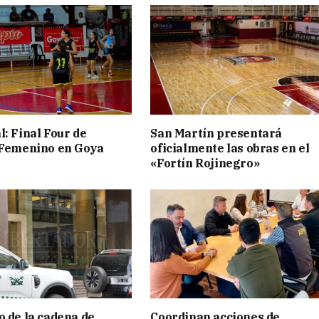
l: Final Four de
San Martín presentará
 Femenino en Goya
oficialmente las obras en el
«Fortín Rojinegro»
o de la cadena de
Coordinan acciones de