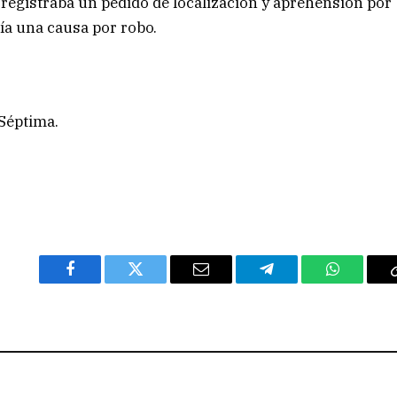
registraba un pedido de localización y aprehensión por
ía una causa por robo.
 Séptima.
Facebook
Twitter
Email
Telegram
WhatsAp