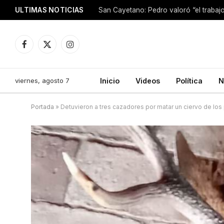
ULTIMAS NOTICIAS
Facebook
X
Instagram
(Twitter)
viernes, agosto 7
Inicio
Videos
Política
N
Portada
»
Detuvieron a tres cazadores por matar un ciervo de los