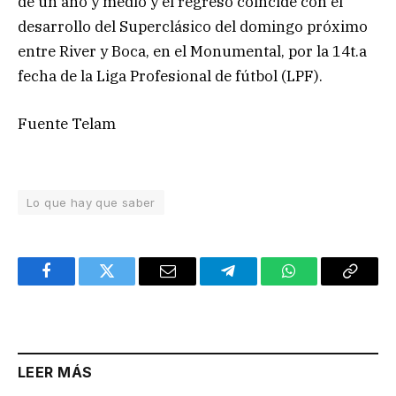
de un año y medio y el regreso coincide con el
desarrollo del Superclásico del domingo próximo
entre River y Boca, en el Monumental, por la 14t.a
fecha de la Liga Profesional de fútbol (LPF).
Fuente Telam
Lo que hay que saber
Facebook
Twitter
Email
Telegram
WhatsApp
Copy
Link
LEER MÁS