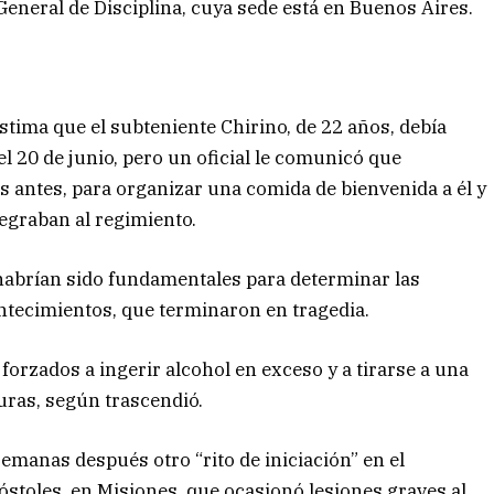
 General de Disciplina, cuya sede está en Buenos Aires.
stima que el subteniente Chirino, de 22 años, debía
el 20 de junio, pero un oficial le comunicó que
as antes, para organizar una comida de bienvenida a él y
egraban al regimiento.
habrían sido fundamentales para determinar las
ontecimientos, que terminaron en tragedia.
orzados a ingerir alcohol en exceso y a tirarse a una
turas, según trascendió.
emanas después otro “rito de iniciación” en el
stoles, en Misiones, que ocasionó lesiones graves al