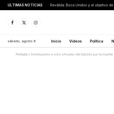
ULTIMAS NOTICIAS
Reválida: Boca Unidos y el objetivo de
Facebook
X
Instagram
(Twitter)
sábado, agosto 8
Inicio
Videos
Política
N
Portada
»
Destituyeron a ocho oficiales del Ejército por la muerte