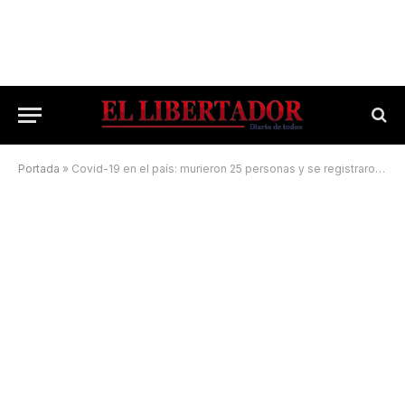
Portada
»
Covid-19 en el país: murieron 25 personas y se registraron 1.912 casos