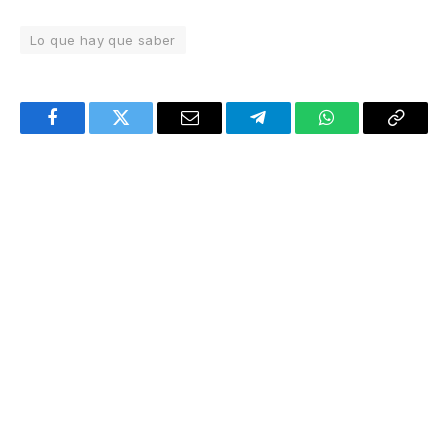
Lo que hay que saber
Facebook
Twitter
Email
Telegram
WhatsApp
Copy
Link