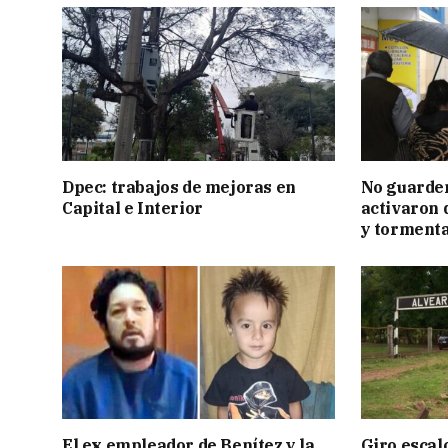
Dpec: trabajos de mejoras en
No guarden
Capital e Interior
activaron d
y tormenta
El ex empleador de Benítez y la
Giro escal