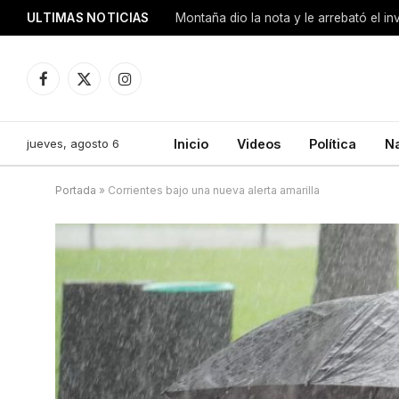
ULTIMAS NOTICIAS
Montaña dio la nota y le arrebató el i
Facebook
X
Instagram
(Twitter)
jueves, agosto 6
Inicio
Videos
Política
N
Portada
»
Corrientes bajo una nueva alerta amarilla