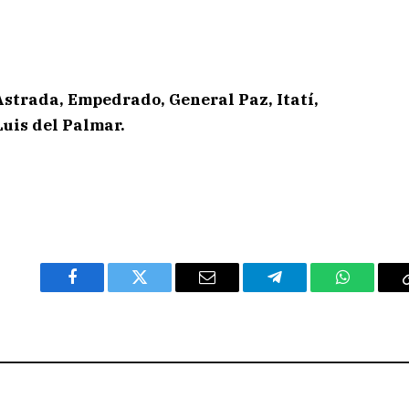
Astrada, Empedrado, General Paz, Itatí,
uis del Palmar.
Facebook
Twitter
Email
Telegram
WhatsAp