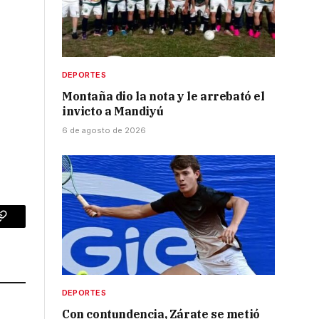
DEPORTES
Montaña dio la nota y le arrebató el
invicto a Mandiyú
6 de agosto de 2026
p
Copy
Link
DEPORTES
Con contundencia, Zárate se metió