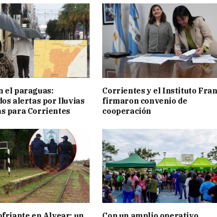
 el paraguas:
Corrientes y el Instituto Fra
os alertas por lluvias
firmaron convenio de
s para Corrientes
cooperación
ofriante en Alvear: un
Con un amplio operativo,