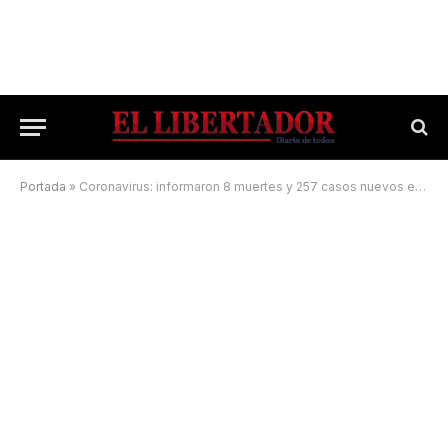
Portada
»
Coronavirus: informaron 8 muertes y 257 casos nuevos en Corrientes