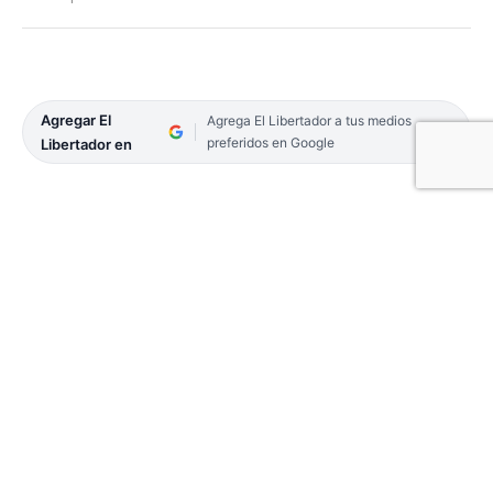
Agregar El
Agrega El Libertador a tus medios
preferidos en Google
Libertador en
Fue durante una conferencia de prensa en la
Exposición Rural de Río Cuarto. Hablaron de la
importancia de fortalecer la unidad de las
entidades y sumar a otros sectores de la cadena de
ganados y carnes al plan de lucha.