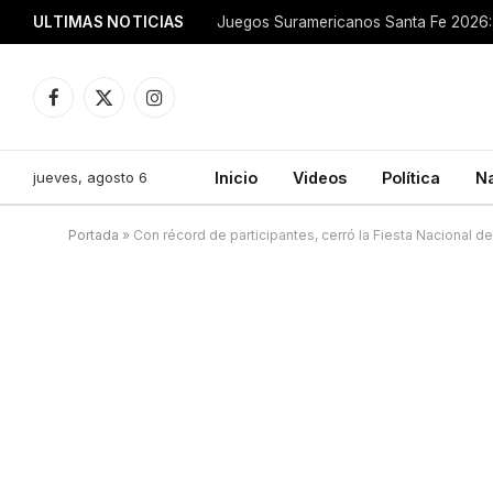
ULTIMAS NOTICIAS
Juegos Suramericanos Santa Fe 2026: 
Facebook
X
Instagram
(Twitter)
jueves, agosto 6
Inicio
Videos
Política
N
Portada
»
Con récord de participantes, cerró la Fiesta Nacional de