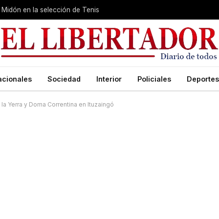
Midón en la selección de Tenis
acionales
Sociedad
Interior
Policiales
Deportes
 la Yerra y Doma Correntina en Ituzaingó