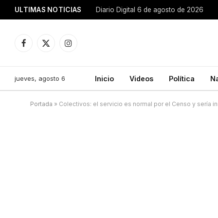
ULTIMAS NOTICIAS
Diario Digital 6 de agosto de 2026
Facebook
X
Instagram
(Twitter)
jueves, agosto 6
Inicio
Videos
Política
N
Portada
»
Colectivos: el servicio es normal por el Censo y sería 