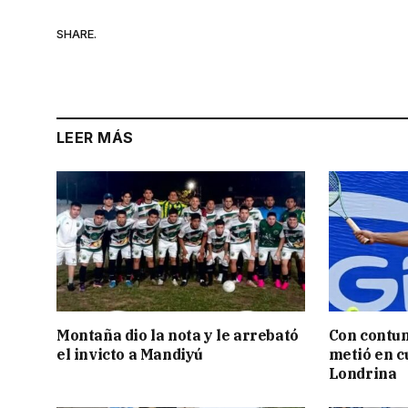
SHARE.
LEER MÁS
Montaña dio la nota y le arrebató
Con contun
el invicto a Mandiyú
metió en c
Londrina