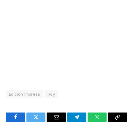
Edición Impresa
Hoy
Facebook
Twitter
Email
Telegram
WhatsApp
Copy
Link