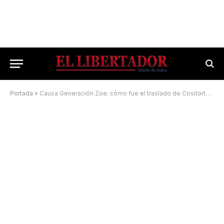
Portada
»
Causa Generación Zoe: cómo fue el traslado de Cositorto a Córdoba