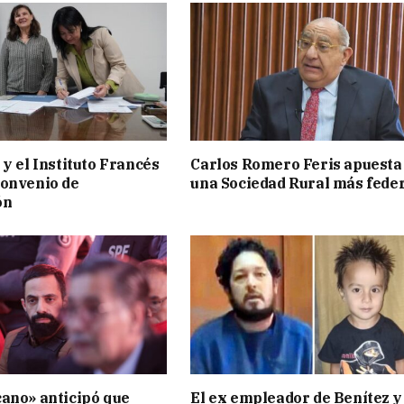
 y el Instituto Francés
Carlos Romero Feris apuesta
convenio de
una Sociedad Rural más fede
ón
ano» anticipó que
El ex empleador de Benítez y 