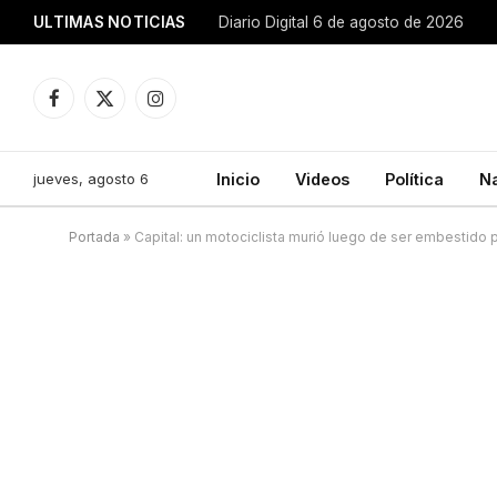
ULTIMAS NOTICIAS
Diario Digital 6 de agosto de 2026
Facebook
X
Instagram
(Twitter)
jueves, agosto 6
Inicio
Videos
Política
N
Portada
»
Capital: un motociclista murió luego de ser embestido 