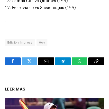
15: Cambá Cuá vs Quilmes (1ª A)
17: Ferroviario vs Sacachispas (1ª A)
.
Edición Impresa
Hoy
Facebook
Twitter
Email
Telegram
WhatsApp
Copy
Link
LEER MÁS