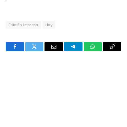
Edición Impresa
Hoy
Facebook
Twitter
Email
Telegram
WhatsApp
Copy
Link