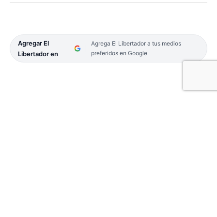
Agregar El
Agrega El Libertador a tus medios
preferidos en Google
Libertador en
Los equipos de la Liga Nacional de Básquetbol ya
ponen la mira en la reanudación de la
competencia, que transita su fase regular y que
tuvo un breve receso por las fiestas de fin de año.
Uno de ellos es San Martín de Corrientes, que