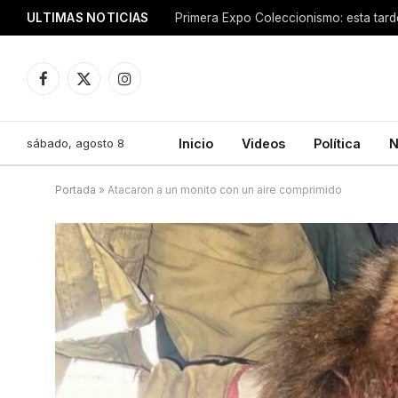
ULTIMAS NOTICIAS
Facebook
X
Instagram
(Twitter)
sábado, agosto 8
Inicio
Videos
Política
N
Portada
»
Atacaron a un monito con un aire comprimido