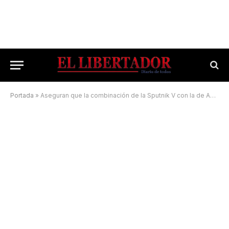
Portada
»
Aseguran que la combinación de la Sputnik V con la de AstraZeneca da un alto perfil de inmunidad contra el Covid-19