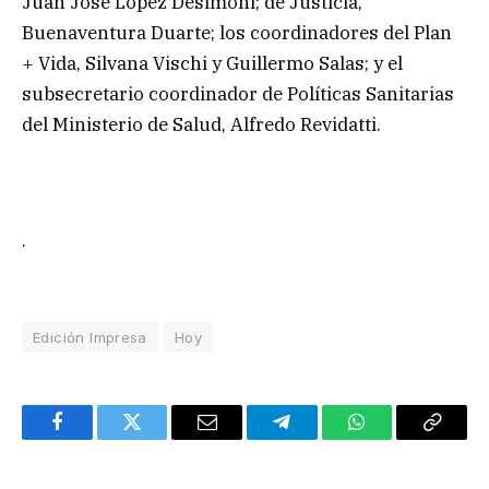
Juan José López Desimoni; de Justicia,
Buenaventura Duarte; los coordinadores del Plan
+ Vida, Silvana Vischi y Guillermo Salas; y el
subsecretario coordinador de Políticas Sanitarias
del Ministerio de Salud, Alfredo Revidatti.
.
Edición Impresa
Hoy
Facebook
Twitter
Email
Telegram
WhatsApp
Copy
Link