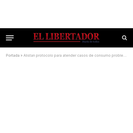
Portada
»
Alistan protocolo para atender casos de consumo problemático