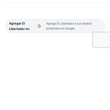
Agregar El
Agrega El Libertador a tus medios
preferidos en Google
Libertador en
La Municipalidad de Corrientes informó que
reimpulsó el trabajo del Dispositivo Territorial
Comunitario (DTC) del barrio Independencia.
Desde el Municipio plantearon se tomó la decisión