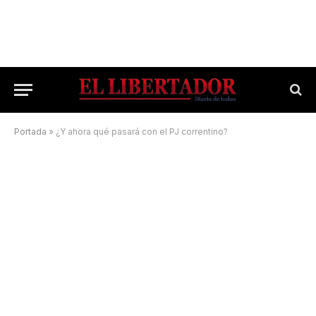
Portada
»
¿Y ahora qué pasará con el PJ correntino?