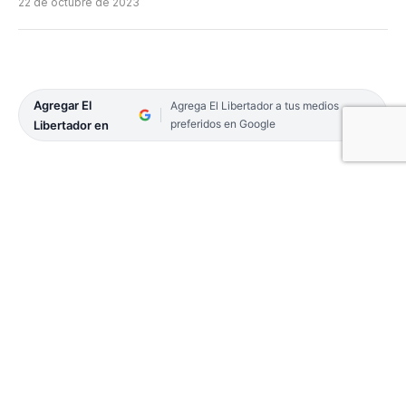
22 de octubre de 2023
Agregar El
Agrega El Libertador a tus medios
preferidos en Google
Libertador en
Más de 35 millones de argentinos habilitados para
votar este domingo elegirán, además de Presidente
y Vicepresidente, 24 Senadores nacionales en
representación de ocho provincias, 130 Diputados