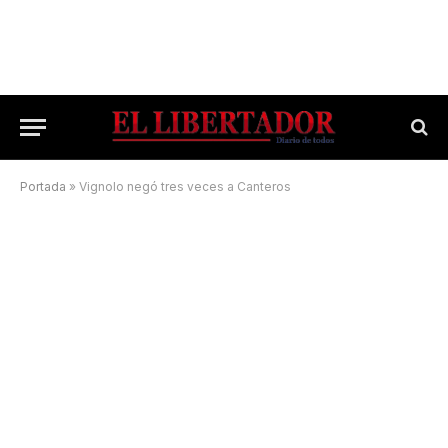
Portada
»
Vignolo negó tres veces a Canteros