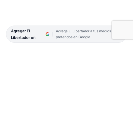
Agregar El
Agrega El Libertador a tus medios
preferidos en Google
Libertador en
El equipo del Centro Único Coordinador de
Ablación e Implantes de Corrientes (Cucaicor),
dependiente del Ministerio de Salud Pública,
concretó el 32º operativo de ablación de órganos y
el 18 de tejidos. En la ocasión, en el hospital