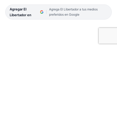
Agregar El
Agrega El Libertador a tus medios
preferidos en Google
Libertador en
Dijo que debe llegar «donde más se la necesita
para generar trabajo y agregar valor a la materia
prima». Hoy llegará Zabaleta. Reproches de
Gustavo Valdés.
El ministro de Ciencia y Tecnología de la Nación,
Daniel Filmus, durante una visita a Corrientes dijo