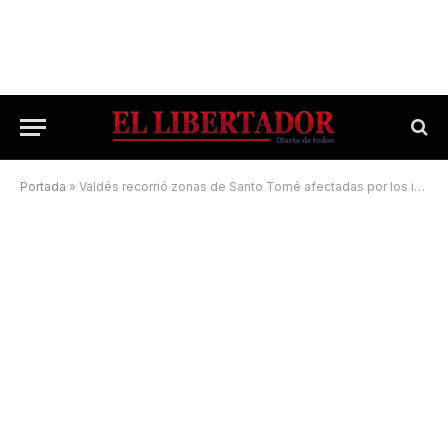
Portada
»
Valdés recorrió zonas de Santo Tomé afectadas por los incendios