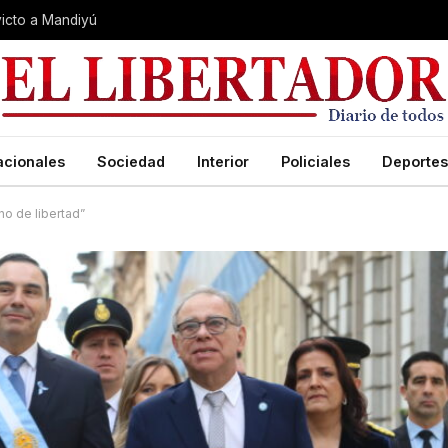
nvicto a Mandiyú
acionales
Sociedad
Interior
Policiales
Deportes
no de libertad”