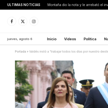
ULTIMAS NOTICIAS
Montaña dio la nota y le arrebató el i
Facebook
X
Instagram
(Twitter)
jueves, agosto 6
Inicio
Videos
Política
N
Portada
»
Valdés instó a “trabajar todos los días por nuestro desti