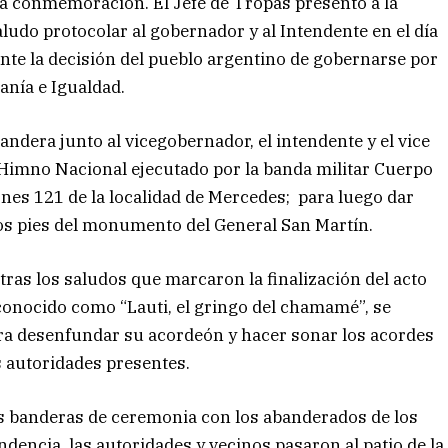
la conmemoración. El Jefe de Tropas presentó a la
ludo protocolar al gobernador y al Intendente en el día
ente la decisión del pueblo argentino de gobernarse por
anía e Igualdad.
ndera junto al vicegobernador, el intendente y el vice
 Himno Nacional ejecutado por la banda militar Cuerpo
nes 121 de la localidad de Mercedes; para luego dar
 los pies del monumento del General San Martín.
ras los saludos que marcaron la finalización del acto
 conocido como “Lauti, el gringo del chamamé”, se
ara desenfundar su acordeón y hacer sonar los acordes
s autoridades presentes.
 las banderas de ceremonia con los abanderados de los
dencia, las autoridades y vecinos pasaron al patio de la