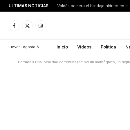
ULTIMAS NOTICIAS
Facebook
X
Instagram
(Twitter)
jueves, agosto 6
Inicio
Videos
Política
N
Portada
»
Una localidad correntina recibió un mamógrafo, un digit