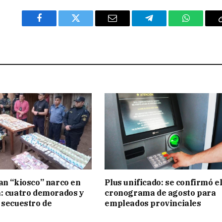
Facebook
Twitter
Email
Telegram
WhatsAp
an “kiosco” narco en
Plus unificado: se confirmó e
: cuatro demorados y
cronograma de agosto para
 secuestro de
empleados provinciales