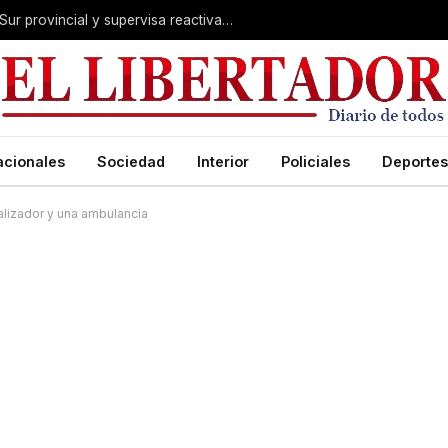
Valdés acelera el blindaje hídrico en el Sur provincial y supervisa reactivación de ruta
acionales
Sociedad
Interior
Policiales
Deportes
alizador y una ambulancia