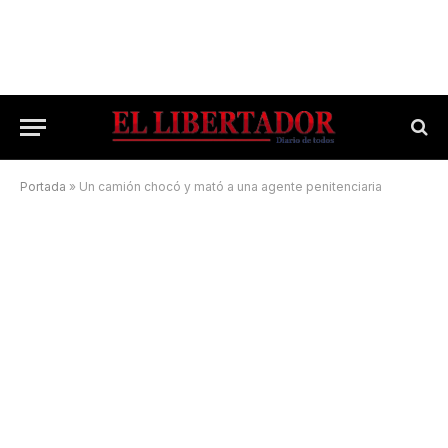
Portada
»
Un camión chocó y mató a una agente penitenciaria