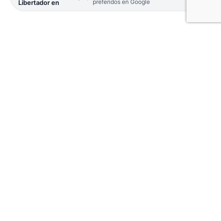
preferidos en Google
Libertador en
La Provincia desmintió a Nación sobre la
capacidad de testeos en el paso fronterizo Paso de
los Libres – Uruguayana, luego de que el Gobierno
central planteara que se permitía el ingreso de 300
personas por día para no sobrepasar la capacidad
de testeos del Ministerio de Salud Pública de la
Provincia.
En este contexto, la cartera sanitaria que está